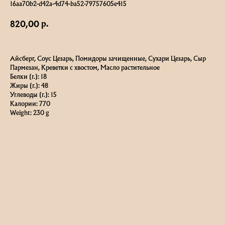
16aa70b2-d42a-4d74-ba52-79757605e415
р.
820,00
Айсберг, Соус Цезарь, Помидоры зачищенные, Сухари Цезарь, Сыр
Пармезан, Креветки с хвостом, Масло растительное
Белки (г.): 18
Жиры (г.): 48
Углеводы (г.): 15
Калории: 770
Weight: 230 g