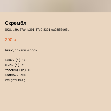
Скрембл
SKU:
b89d57a4-b291-47e0-8391-ea03f56d65af
290
р.
Яйцо, сливки и соль.
Белки (г.): 17
Жиры (г.): 31
Углеводы (г.): 1,5
Калории: 360
Weight: 180 g