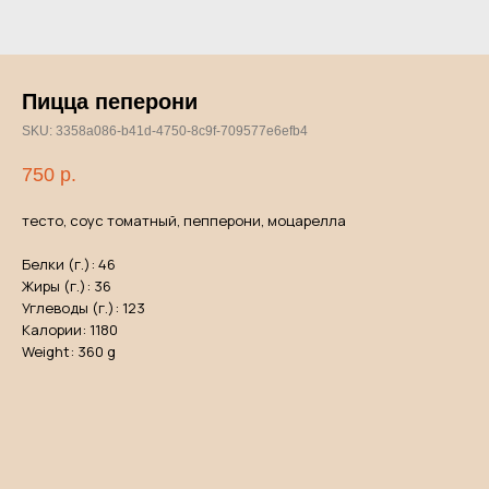
Пицца пеперони
SKU:
3358a086-b41d-4750-8c9f-709577e6efb4
750
р.
тесто, соус томатный, пепперони, моцарелла
Белки (г.): 46
Жиры (г.): 36
Углеводы (г.): 123
Калории: 1180
Weight: 360 g