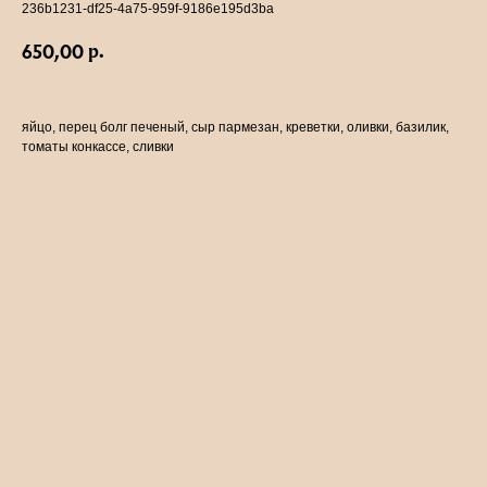
236b1231-df25-4a75-959f-9186e195d3ba
р.
650,00
яйцо, перец болг печеный, сыр пармезан, креветки, оливки, базилик,
томаты конкассе, сливки