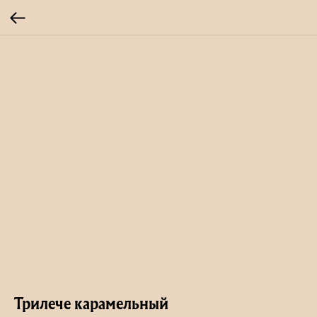
Трилече карамельный