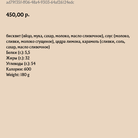
ad79f35f-ff06-48a4-9303-64af26124edc
р.
450,00
бисквит (яйцо, мука, сахар, молоко, масло сливочное), соус (молоко,
сливки, молоко сгущеное), цедра лимона, карамель (сливки, соль,
сахар, масло сливочное)
Белки (г.): 5,5
Жиры (г.): 32
Углеводы (г.): 54
Калории: 600
Weight: 180 g