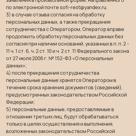
заявления в произвольной форме, направленного
по электронной почте sofi-rest@yandex.ru.
3) в случае отзыва согласия на обработку
персональных данных, а также прекращения
сотрудничества с Оператором, Оператор вправе
продолжить обработку персональных данных без
согласия при наличии оснований, указанных в п. п. 2 -
11 ч. 1 ст. 6, ч. 2 ст. 10 и ч. 2 ст. 11 Федерального закона
от 27 июля 2006 г. № 152-ФЗ «О персональных
данных»;
4) после прекращения сотрудничества
персональные данные хранятся Оператором в
течение срока хранения документов (сведений),
предусмотренных законодательством Российской
Федерации;
Режим работы:
5) персональные данные, предоставляемые в
отношении третьих лиц, будут обрабатываться
ПН - ПТ:
СБ - ВС:
11:00 - 00:00
10:00 - 00:00
только в целях осуществления и выполнения,
возложенных законодательством Российской