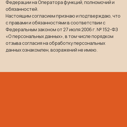
Федерации на Оператора функций, полномочий и
БРАНЧИ (СБ-ВС):
10:00 - 13:00
обязанностей.
Настоящим согласием признаю и подтверждаю, что
с правами и обязанностями в соответствии с
Контакты:
Федеральным законом от 27 июля 2006 г. № 152-ФЗ
+7 (918) 174 41-74 бронирование
«О персональных данных», в том числе порядком
+7 (929) 848 61-84 менеджер ресторана
отзыва согласия на обработку персональных
+7 (938) 517 41-74 менеджер доставки
данных ознакомлен, возражений не имею.
sofi-rest@yandex.ru
Адрес:
г. Краснодар, ул. Красная 174
ИНН 2310226971; ОГРН 1212300061929
ООО ПРОФСОЮЗ Подробную информацию можно
уточнить у администратора ресторана
+79181744174