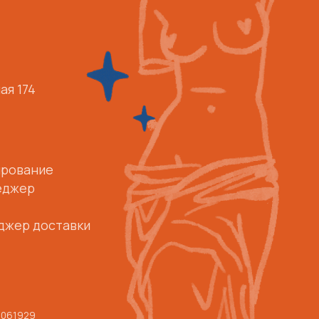
вки
но
744174