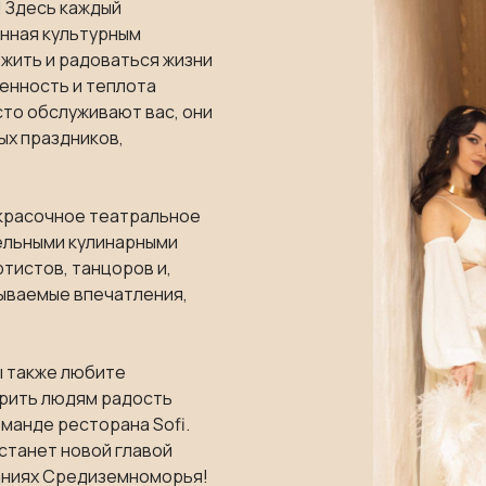
 Здесь каждый
енная культурным
жить и радоваться жизни
ренность и теплота
сто обслуживают вас, они
ых праздников,
красочное театральное
ельными кулинарными
ртистов, танцоров и,
бываемые впечатления,
ы также любите
арить людям радость
манде ресторана Sofi.
 станет новой главой
заниях Средиземноморья!