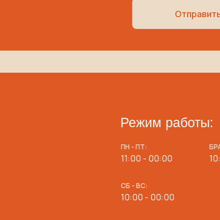
Режим работы:
ПН - ПТ:
БРАНЧИ (СБ-ВС):
11:00 - 00:00
10:00 - 13:00
СБ - ВС:
10:00 - 00:00
Адрес:
г. Краснодар, ул. Красная 174
Контакты:
+7 (918) 174 41-74 бронирование
+7 (929) 848 61-84 менеджер
ресторана
+7 (938) 517 41-74 менеджер доста