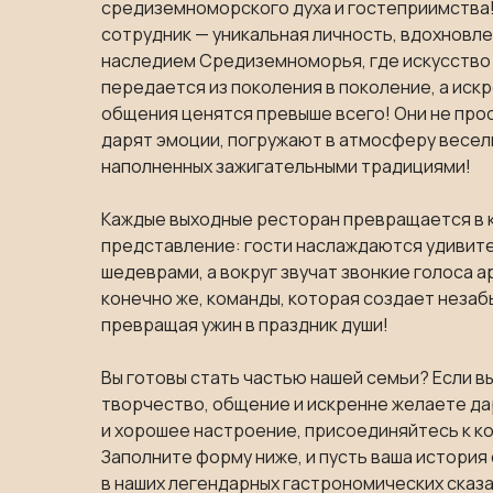
средиземноморского духа и гостеприимства!
сотрудник — уникальная личность, вдохновл
наследием Средиземноморья, где искусство 
передается из поколения в поколение, а иск
общения ценятся превыше всего! Они не про
дарят эмоции, погружают в атмосферу весел
наполненных зажигательными традициями!
Каждые выходные ресторан превращается в 
представление: гости наслаждаются удивит
шедеврами, а вокруг звучат звонкие голоса а
конечно же, команды, которая создает неза
превращая ужин в праздник души!
Вы готовы стать частью нашей семьи? Если в
творчество, общение и искренне желаете д
и хорошее настроение, присоединяйтесь к ко
Заполните форму ниже, и пусть ваша история
в наших легендарных гастрономических ска