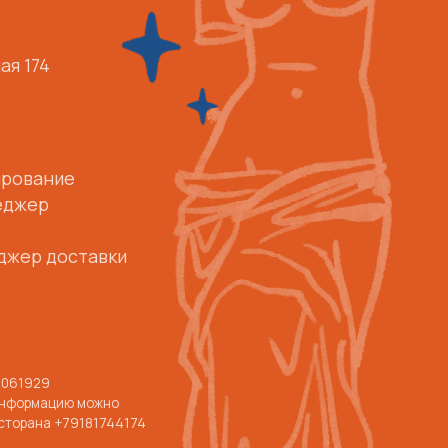
но
744174