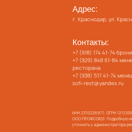
sofi-rest@yandex.ru
ИНН 2310226971; ОГРН 1212300061929
ООО ПРОФСОЮЗ Подробную информацию мож
уточнить у администратора ресторана +79181
Политика конфиденциальности