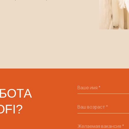
ОТА
?
Ваше фото
Add files
+7